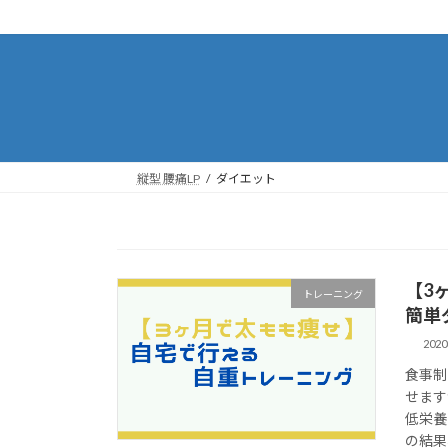
コ
ナ
ン
ビ
テ
ゲ
ン
ー
ツ
シ
へ
ョ
ス
ン
キ
に
縦型 腰痛LP
ダイエット
ッ
移
プ
動
【3
トレーニング
簡単
202
食事制
せます
低栄養
の結果