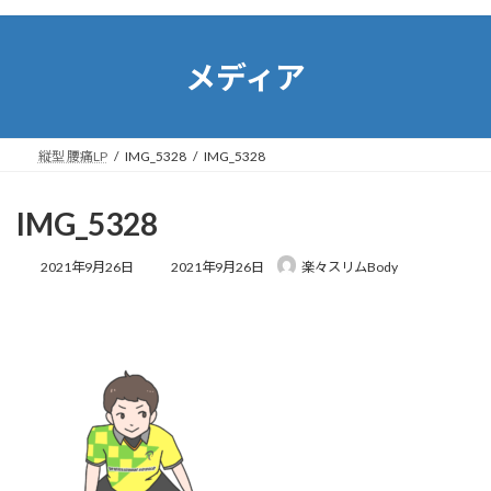
コ
ナ
ン
ビ
テ
ゲ
メディア
ン
ー
ツ
シ
へ
ョ
ス
ン
縦型 腰痛LP
IMG_5328
IMG_5328
キ
に
ッ
移
プ
動
IMG_5328
最
2021年9月26日
2021年9月26日
楽々スリムBody
終
更
新
日
時
: