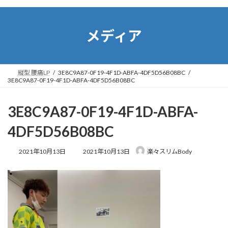
コ
ナ
ン
ビ
テ
ゲ
メディア
ン
ー
ツ
シ
へ
ョ
ス
ン
縦型 腰痛LP
3E8C9A87-0F19-4F1D-ABFA-4DF5D56B08BC
キ
に
3E8C9A87-0F19-4F1D-ABFA-4DF5D56B08BC
ッ
移
プ
動
3E8C9A87-0F19-4F1D-ABFA-
4DF5D56B08BC
最
2021年10月13日
2021年10月13日
楽々スリムBody
終
更
新
日
時
: