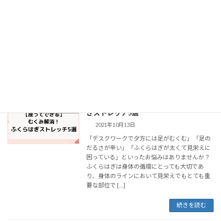
コ
ナ
ン
ビ
テ
ゲ
ふくらはぎ
ン
ー
ツ
シ
へ
ョ
ス
ン
縦型 腰痛LP
ふくらはぎ
キ
に
ッ
移
プ
動
【座ってできる】むくみ解消！ふくらは
ストレッチ
ぎストレッチ5選
2021年10月13日
「デスクワークで夕方には足がむくむ」「足の
だるさが辛い」「ふくらはぎが太くて見栄えに
困っている」といったお悩みはありませんか？
ふくらはぎは身体の循環にとっても大切であ
り、身体のラインにおいて見栄えでもとても重
要な部位で […]
続きを読む