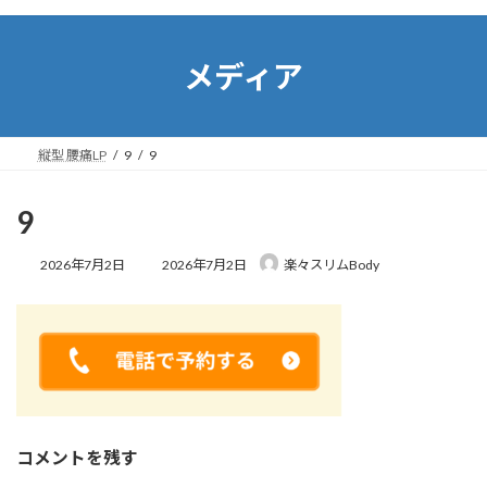
コ
ナ
ン
ビ
テ
ゲ
メディア
ン
ー
ツ
シ
へ
ョ
ス
ン
縦型 腰痛LP
9
9
キ
に
ッ
移
プ
動
9
最
2026年7月2日
2026年7月2日
楽々スリムBody
終
更
新
日
時
:
コメントを残す