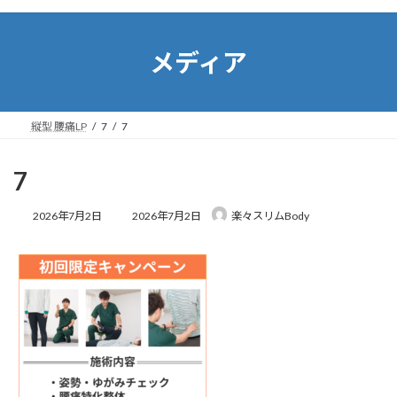
コ
ナ
ン
ビ
テ
ゲ
メディア
ン
ー
ツ
シ
へ
ョ
ス
ン
縦型 腰痛LP
7
7
キ
に
ッ
移
プ
動
7
最
2026年7月2日
2026年7月2日
楽々スリムBody
終
更
新
日
時
: