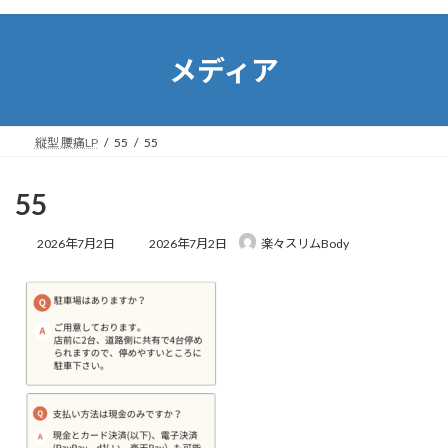
コ
ナ
ン
ビ
テ
ゲ
メディア
ン
ー
ツ
シ
へ
ョ
ス
ン
縦型 腰痛LP
55
55
キ
に
ッ
移
プ
動
55
最
2026年7月2日
2026年7月2日
楽々スリムBody
終
更
新
日
時
: