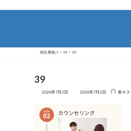
コ
ナ
ン
ビ
テ
ゲ
ン
ー
ツ
シ
へ
ョ
ス
ン
キ
に
縦型 腰痛LP
39
39
ッ
移
プ
動
39
最
2026年7月2日
2026年7月2日
楽々ス
終
更
新
日
時
: