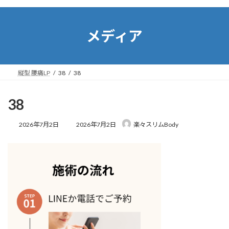
コ
ナ
ン
ビ
テ
ゲ
メディア
ン
ー
ツ
シ
へ
ョ
ス
ン
縦型 腰痛LP
38
38
キ
に
ッ
移
プ
動
38
最
2026年7月2日
2026年7月2日
楽々スリムBody
終
更
新
日
時
: