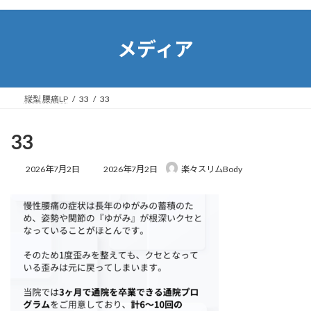
コ
ナ
ン
ビ
テ
ゲ
メディア
ン
ー
ツ
シ
へ
ョ
ス
ン
縦型 腰痛LP
33
33
キ
に
ッ
移
プ
動
33
最
2026年7月2日
2026年7月2日
楽々スリムBody
終
更
新
日
時
: