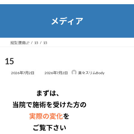
コ
ナ
ン
ビ
テ
ゲ
メディア
ン
ー
ツ
シ
へ
ョ
ス
ン
縦型 腰痛LP
15
15
キ
に
ッ
移
プ
動
15
最
2026年7月2日
2026年7月2日
楽々スリムBody
終
更
新
日
時
: