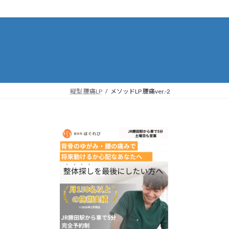
コ
ナ
ン
ビ
テ
ゲ
ン
ー
ツ
シ
へ
ョ
ス
ン
キ
に
縦型 腰痛LP
メソッドLP 腰痛ver.-2
ッ
移
プ
動