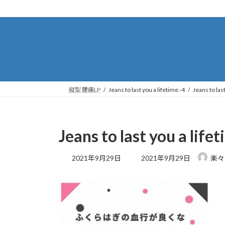
コ
ナ
ン
ビ
テ
ゲ
ン
ー
ツ
シ
へ
ョ
ス
ン
キ
に
縦型 腰痛LP
Jeans to last you a lifetime.-4
Jeans to last
ッ
移
プ
動
Jeans to last you a life
最
2021年9月29日
2021年9月29日
楽々
終
更
新
日
時
: