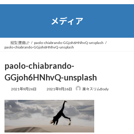
コ
ナ
ン
ビ
テ
ゲ
メディア
ン
ー
ツ
シ
へ
ョ
ス
ン
縦型 腰痛LP
paolo-chiabrando-GGjoh6HNhvQ-unsplash
キ
に
paolo-chiabrando-GGjoh6HNhvQ-unsplash
ッ
移
プ
動
paolo-chiabrando-
GGjoh6HNhvQ-unsplash
最
2021年9月26日
2021年9月26日
楽々スリムBody
終
更
新
日
時
: