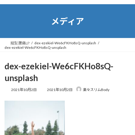
コ
ナ
ン
ビ
テ
ゲ
メディア
ン
ー
ツ
シ
へ
ョ
ス
ン
縦型 腰痛LP
dex-ezekiel-We6cFKHo8sQ-unsplash
キ
に
dex-ezekiel-We6cFKHo8sQ-unsplash
ッ
移
プ
動
dex-ezekiel-We6cFKHo8sQ-
unsplash
最
2021年10月2日
2021年10月2日
楽々スリムBody
終
更
新
日
時
: